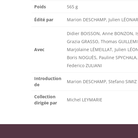
Poids
565 g
Édité par
Marion DESCHAMP, Julien LÉONARD
Didier BOISSON, Anne BONZON, Is
Grazia GRASSO, Thomas GUILLEM
Avec
Marjolaine LÉMEILLAT, Julien LÉ
Boris NOGUÈS, Pauline SPYCHALA,
Federico ZULIANI
Introduction
Marion DESCHAMP, Stefano SIMIZ
de
Collection
Michel LEYMARIE
dirigée par