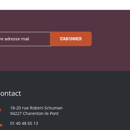
S'ABONNER
ontact
18-20 rue Robert-Schuman
94227 Charenton-le-Pont
01 40 48 65 13