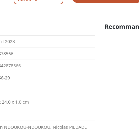
Recomman
ril 2023
878566
842878566
56-29
x 24.0 x 1.0 cm
in NDOUKOU-NDOUKOU, Nicolas PIEDADE