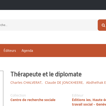
Éditeurs
Agenda
Thérapeute et le diplomate
Charles CHALVERAT,
Claude DE JONCKHEERE,
Abdhelhak 
Collection
Editeur
Centre de recherche sociale
Éditions ies, Haute é
travail social – Genè