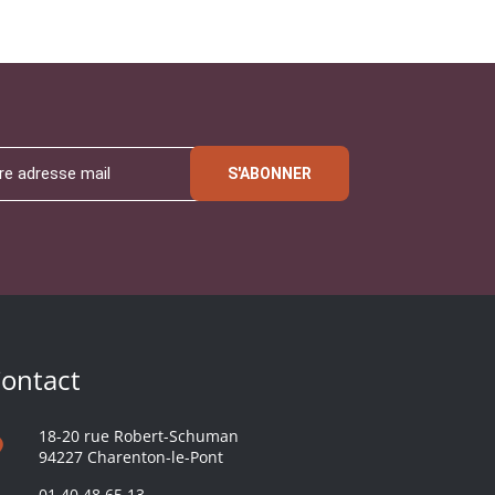
S'ABONNER
ontact
18-20 rue Robert-Schuman
94227 Charenton-le-Pont
01 40 48 65 13