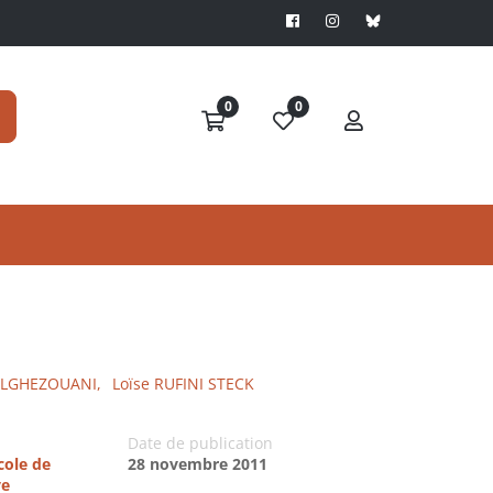
0
0
ELGHEZOUANI,
Loïse RUFINI STECK
Date de publication
cole de
28 novembre 2011
ve