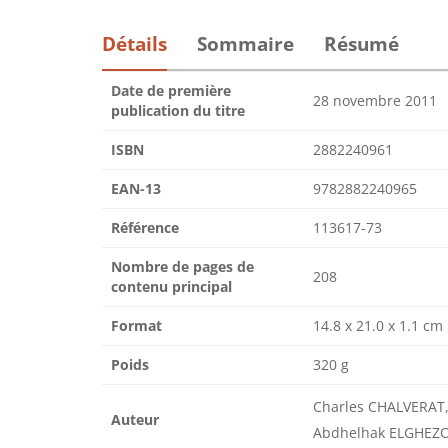
Détails
Sommaire
Résumé
Date de première
28 novembre 2011
publication du titre
ISBN
2882240961
EAN-13
9782882240965
Référence
113617-73
Nombre de pages de
208
contenu principal
Format
14.8 x 21.0 x 1.1 cm
Poids
320 g
Charles CHALVERAT
Auteur
Abdhelhak ELGHEZO