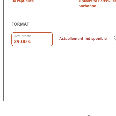
De republica
Université Paris1-P
Sorbonne
FORMAT
Livre broché
Actuellement Indisponible
29.00 €