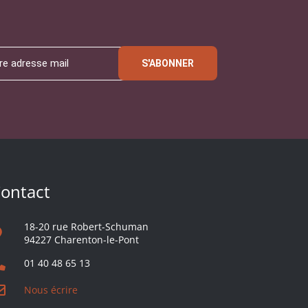
S'ABONNER
ontact
18-20 rue Robert-Schuman
94227 Charenton-le-Pont
01 40 48 65 13
Nous écrire