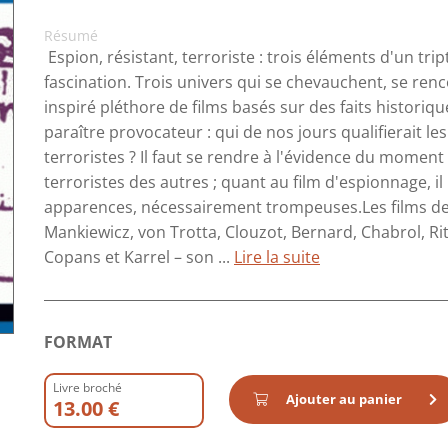
Résumé
Espion, résistant, terroriste : trois éléments d'un tri
fascination. Trois univers qui se chevauchent, se renc
inspiré pléthore de films basés sur des faits histori
paraître provocateur : qui de nos jours qualifierait le
terroristes ? Il faut se rendre à l'évidence du moment 
terroristes des autres ; quant au film d'espionnage, i
apparences, nécessairement trompeuses.Les films d
Mankiewicz, von Trotta, Clouzot, Bernard, Chabrol, R
Copans et Karrel – son ...
Lire la suite
FORMAT
Livre broché
Ajouter au panier
13.00 €