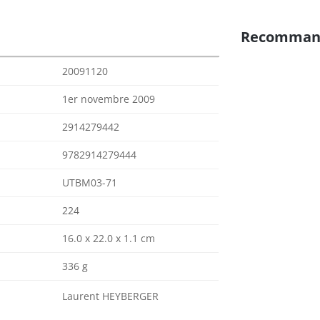
Recomman
20091120
1er novembre 2009
2914279442
9782914279444
UTBM03-71
224
16.0 x 22.0 x 1.1 cm
336 g
Laurent HEYBERGER