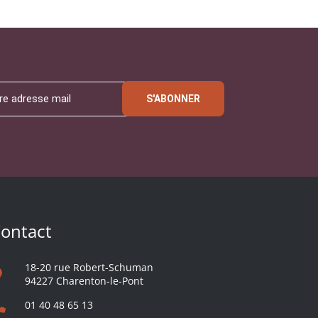
S'ABONNER
ontact
18-20 rue Robert-Schuman
94227 Charenton-le-Pont
01 40 48 65 13