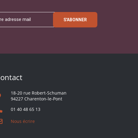
S'ABONNER
ontact
18-20 rue Robert-Schuman
94227 Charenton-le-Pont
01 40 48 65 13
Nous écrire