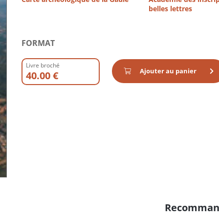
belles lettres
FORMAT
Livre broché
Ajouter au panier
40.00 €
Recomman