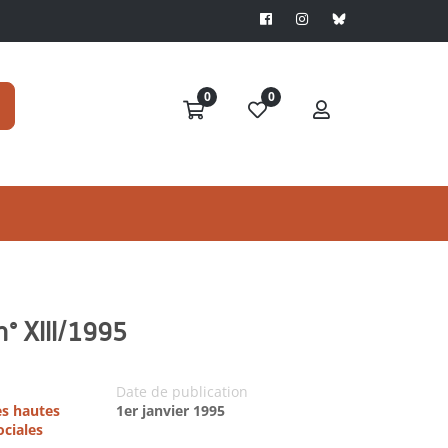
0
0
n° XIII/1995
Date de publication
es hautes
1er janvier 1995
ociales