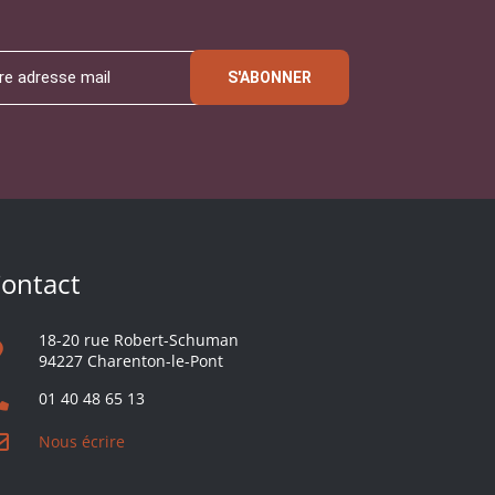
S'ABONNER
ontact
18-20 rue Robert-Schuman
94227 Charenton-le-Pont
01 40 48 65 13
Nous écrire