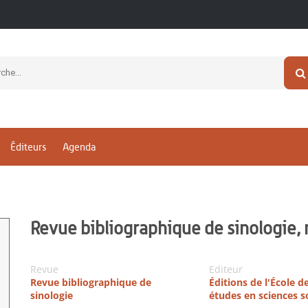
Éditeurs
Agenda
Revue bibliographique de sinologie, 
Revue
Editeur
Revue bibliographique de
Éditions de l'École d
sinologie
études en sciences s