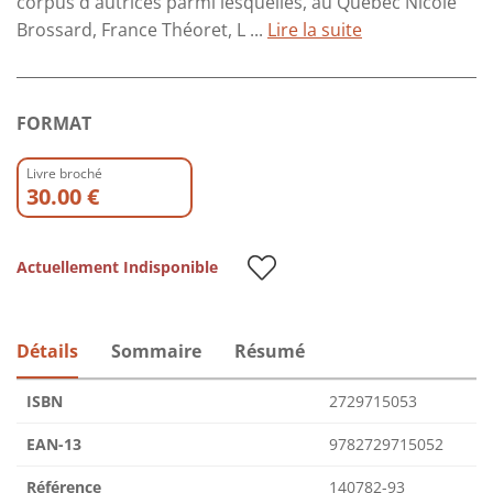
corpus d'autrices parmi lesquelles, au Québec Nicole
Brossard, France Théoret, L ...
Lire la suite
FORMAT
Livre broché
30.00 €
Actuellement Indisponible
Détails
Sommaire
Résumé
ISBN
2729715053
EAN-13
9782729715052
Référence
140782-93