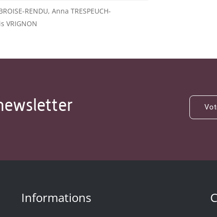
BROISE-RENDU, Anna TRESPEUCH-
is VRIGNON
newsletter
Informations
C