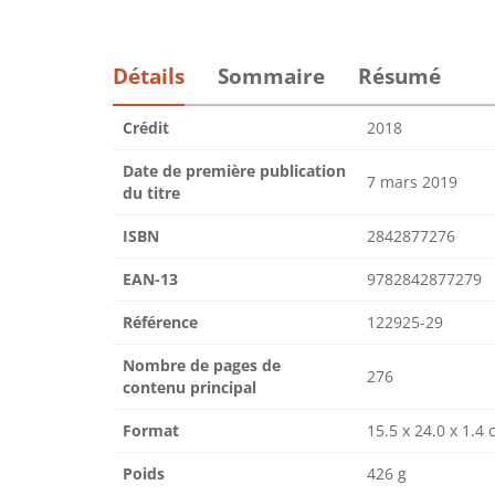
Détails
Sommaire
Résumé
Crédit
2018
Date de première publication
7 mars 2019
du titre
ISBN
2842877276
EAN-13
9782842877279
Référence
122925-29
Nombre de pages de
276
contenu principal
Format
15.5 x 24.0 x 1.4
Poids
426 g