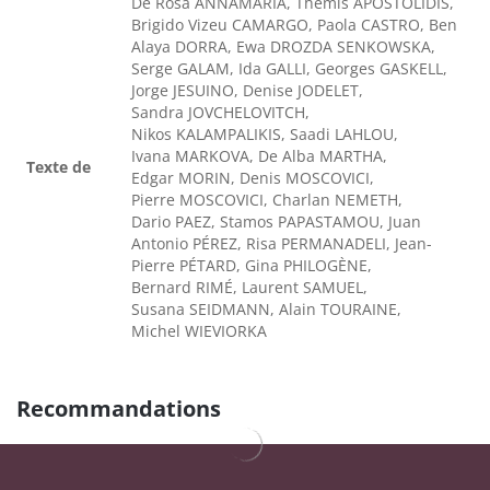
De Rosa ANNAMARIA, Thémis APOSTOLIDIS,
Brigido Vizeu CAMARGO, Paola CASTRO, Ben
Alaya DORRA, Ewa DROZDA SENKOWSKA,
Serge GALAM, Ida GALLI, Georges GASKELL,
Jorge JESUINO, Denise JODELET,
Sandra JOVCHELOVITCH,
Nikos KALAMPALIKIS, Saadi LAHLOU,
Ivana MARKOVA, De Alba MARTHA,
Texte de
Edgar MORIN, Denis MOSCOVICI,
Pierre MOSCOVICI, Charlan NEMETH,
Dario PAEZ, Stamos PAPASTAMOU, Juan
Antonio PÉREZ, Risa PERMANADELI, Jean-
Pierre PÉTARD, Gina PHILOGÈNE,
Bernard RIMÉ, Laurent SAMUEL,
Susana SEIDMANN, Alain TOURAINE,
Michel WIEVIORKA
Recommandations