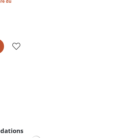
ire du
dations