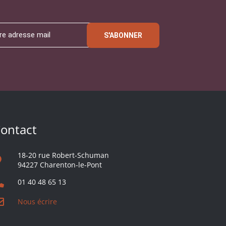
S'ABONNER
ontact
18-20 rue Robert-Schuman
94227 Charenton-le-Pont
01 40 48 65 13
Nous écrire