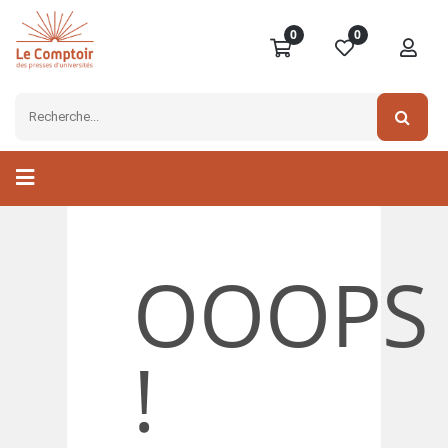
0
0
OOOPS
!