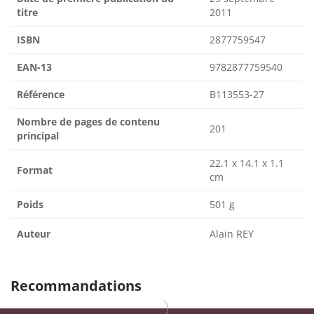
titre
2011
ISBN
2877759547
EAN-13
9782877759540
Référence
B113553-27
Nombre de pages de contenu
201
principal
22.1 x 14.1 x 1.1
Format
cm
Poids
501 g
Auteur
Alain REY
Recommandations