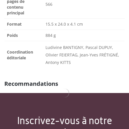
pages de
566
contenu
principal
Format
15.5 x 24.0 x 4.1 cm
Poids
884 g
Ludivine BANTIGNY, Pascal DUPUY,
Coordination
Olivier FEIERTAG, Jean-Yves FRÉTIGNÉ,
éditoriale
Antony KITTS
Recommandations
Inscrivez-vous à notre