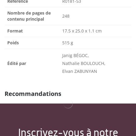
Référence
R0181-53
Nombre de pages de
248
contenu principal
Format
17.5 x 25.0 x 1.1 cm
Poids
515 g
Janig BÉGOC,
Édité par
Nathalie BOULOUCH,
Elvan ZABUNYAN
Recommandations
Inscrivez-vous à notre