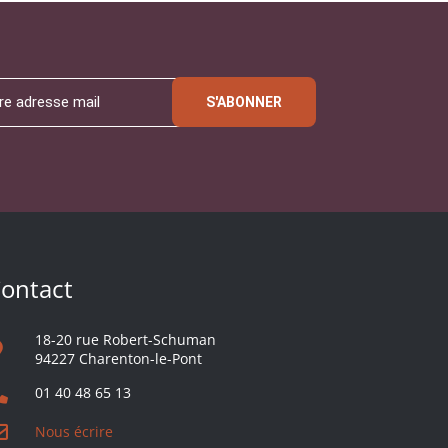
S'ABONNER
ontact
18-20 rue Robert-Schuman
94227 Charenton-le-Pont
01 40 48 65 13
Nous écrire