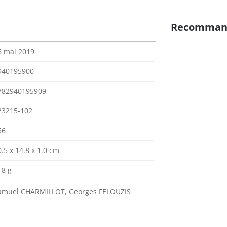
Recomman
6 mai 2019
940195900
782940195909
23215-102
56
.5 x 14.8 x 1.0 cm
18 g
amuel CHARMILLOT, Georges FELOUZIS