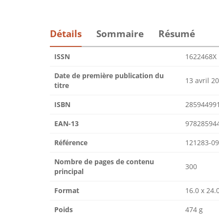
Détails
Sommaire
Résumé
ISSN
1622468X
Date de première publication du
13 avril 2
titre
ISBN
28594499
EAN-13
97828594
Référence
121283-09
Nombre de pages de contenu
300
principal
Format
16.0 x 24.
Poids
474 g