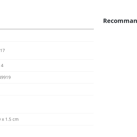
Recomman
017
14
49919
0 x 1.5 cm