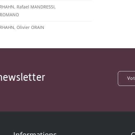
ERHAHN, Rafael MANDRESSI,
a ROMANO
RHAHN, Olivier ORAIN
newsletter
Informations
C