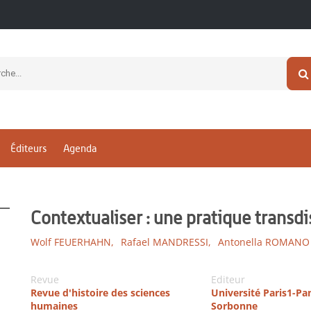
Éditeurs
Agenda
Contextualiser : une pratique transdi
Wolf FEUERHAHN,
Rafael MANDRESSI,
Antonella ROMANO
Revue
Editeur
Revue d'histoire des sciences
Université Paris1-P
humaines
Sorbonne