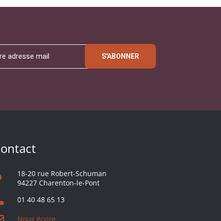
S'ABONNER
ontact
18-20 rue Robert-Schuman
94227 Charenton-le-Pont
01 40 48 65 13
Nous écrire