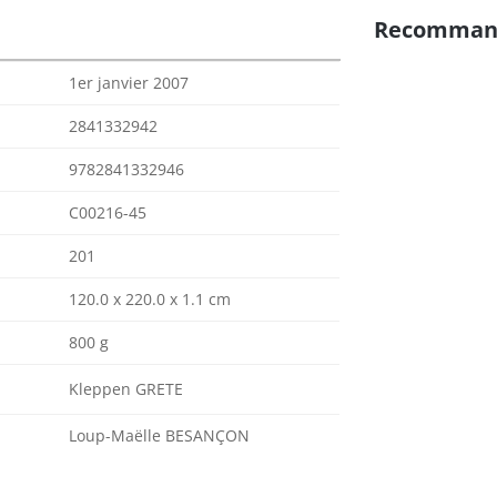
Recomman
1er janvier 2007
2841332942
9782841332946
C00216-45
201
120.0 x 220.0 x 1.1 cm
800 g
Kleppen GRETE
Loup-Maëlle BESANÇON