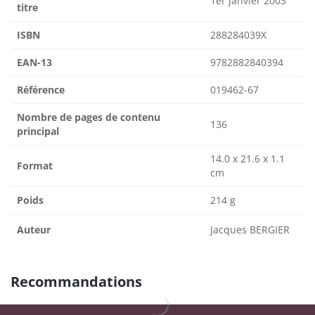
1er janvier 2003
titre
ISBN
288284039X
EAN-13
9782882840394
Référence
019462-67
Nombre de pages de contenu
136
principal
14.0 x 21.6 x 1.1
Format
cm
Poids
214 g
Auteur
Jacques BERGIER
Recommandations