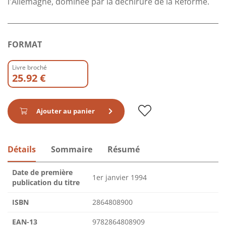
l'Allemagne, dominée par la déchirure de la Réforme.
FORMAT
Livre broché
25.92 €
Ajouter au panier
Détails
Sommaire
Résumé
Date de première
1er janvier 1994
publication du titre
ISBN
2864808900
EAN-13
9782864808909