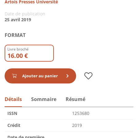
Artois Presses Université
Date de publication
25 avril 2019
FORMAT
Livre broché
16.00 €
Ajouter au panier
Détails
Sommaire
Résumé
ISSN
1253680
Crédit
2019
Date de première