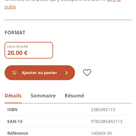
suite
FORMAT
Livre broché
20.00 €
Ajouter au panier
Détails
Sommaire
Résumé
ISBN
2385492113
EAN-13
9782385492113
Référence
140669-39