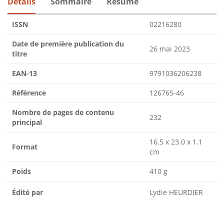
Détails
Sommaire
Résumé
ISSN
02216280
Date de première publication du
26 mai 2023
titre
EAN-13
9791036206238
Référence
126765-46
Nombre de pages de contenu
232
principal
16.5 x 23.0 x 1.1
Format
cm
Poids
410 g
Édité par
Lydie HEURDIER