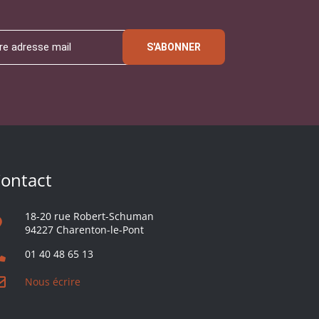
S'ABONNER
ontact
18-20 rue Robert-Schuman
94227 Charenton-le-Pont
01 40 48 65 13
Nous écrire