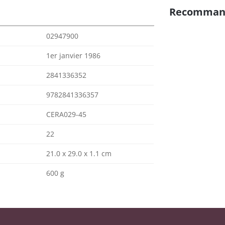
Recomman
02947900
1er janvier 1986
2841336352
9782841336357
CERA029-45
22
21.0 x 29.0 x 1.1 cm
600 g