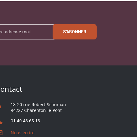
S'ABONNER
ontact
18-20 rue Robert-Schuman
94227 Charenton-le-Pont
01 40 48 65 13
Nous écrire