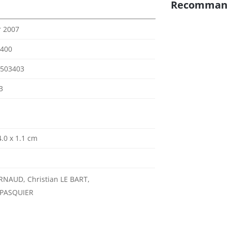
Recomman
r 2007
400
503403
3
4.0 x 1.1 cm
ARNAUD, Christian LE BART,
 PASQUIER