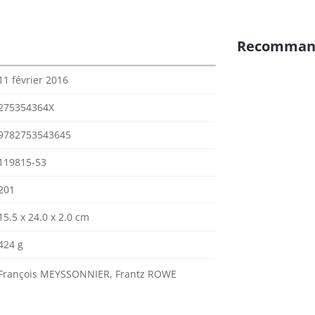
Recomman
11 février 2016
275354364X
9782753543645
119815-53
201
15.5 x 24.0 x 2.0 cm
424 g
François MEYSSONNIER, Frantz ROWE