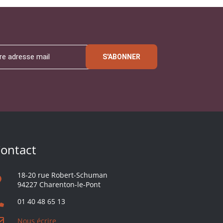
S'ABONNER
ontact
18-20 rue Robert-Schuman
94227 Charenton-le-Pont
01 40 48 65 13
Nous écrire