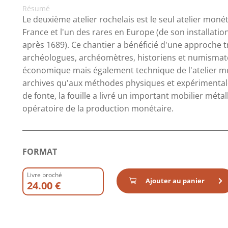
Résumé
Le deuxième atelier rochelais est le seul atelier moné
France et l'un des rares en Europe (de son installation
après 1689). Ce chantier a bénéficié d'une approche t
archéologues, archéomètres, historiens et numismates.
économique mais également technique de l'atelier mon
archives qu'aux méthodes physiques et expérimentale
de fonte, la fouille a livré un important mobilier mét
opératoire de la production monétaire.
FORMAT
Livre broché
Ajouter au panier
24.00 €