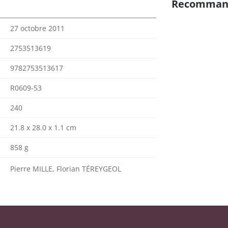
Recomman
27 octobre 2011
2753513619
9782753513617
R0609-53
240
21.8 x 28.0 x 1.1 cm
858 g
Pierre MILLE, Florian TÉREYGEOL