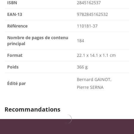
ISBN
2845162537
EAN-13
9782845162532
Référence
110181-37
Nombre de pages de contenu
184
principal
Format
22.1 x 14.1 x 1.1 cm
Poids
366 g
Bernard GAINOT,
Édité par
Pierre SERNA
Recommandations