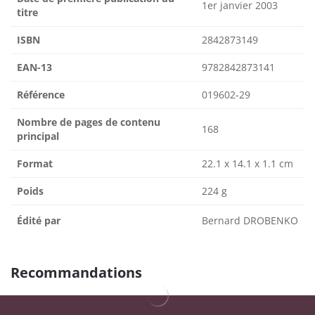
1er janvier 2003
titre
ISBN
2842873149
EAN-13
9782842873141
Référence
019602-29
Nombre de pages de contenu
168
principal
Format
22.1 x 14.1 x 1.1 cm
Poids
224 g
Édité par
Bernard DROBENKO
Recommandations