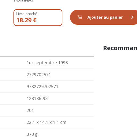
Livre broché
Ajouter au panier
18.29 €
Recomman
1er septembre 1998
2729702571
9782729702571
128186-93
201
22.1 x 14.1 x 1.1 cm
370 g