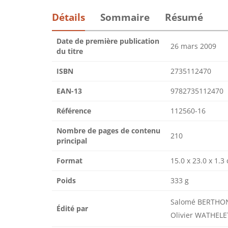
Détails
Sommaire
Résumé
Date de première publication
26 mars 2009
du titre
ISBN
2735112470
EAN-13
9782735112470
Référence
112560-16
Nombre de pages de contenu
210
principal
Format
15.0 x 23.0 x 1.3
Poids
333 g
Salomé BERTHON,
Édité par
Olivier WATHELE