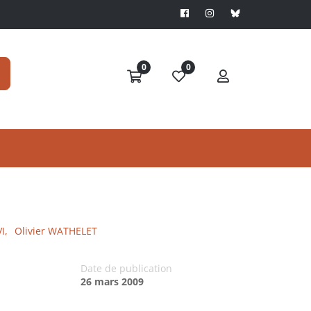
0
0
I,
Olivier WATHELET
Date de publication
26 mars 2009