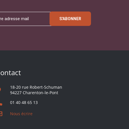
S'ABONNER
ontact
18-20 rue Robert-Schuman
94227 Charenton-le-Pont
01 40 48 65 13
Nous écrire