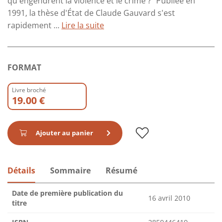
qu'engendrent la violence et le crime ? "Publiée en
1991, la thèse d'État de Claude Gauvard s'est
rapidement ...
Lire la suite
FORMAT
Livre broché
19.00 €
Ajouter au panier
Détails
Sommaire
Résumé
Date de première publication du
16 avril 2010
titre