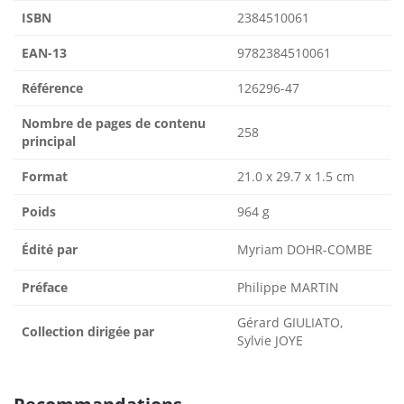
ISBN
2384510061
EAN-13
9782384510061
Référence
126296-47
Nombre de pages de contenu
258
principal
Format
21.0 x 29.7 x 1.5 cm
Poids
964 g
Édité par
Myriam DOHR-COMBE
Préface
Philippe MARTIN
Gérard GIULIATO,
Collection dirigée par
Sylvie JOYE