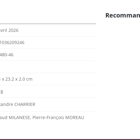
Recomman
avril 2026
1036209246
480-46
 x 23.2 x 2.0 cm
 g
xandre CHARRIER
aud MILANESE, Pierre-François MOREAU