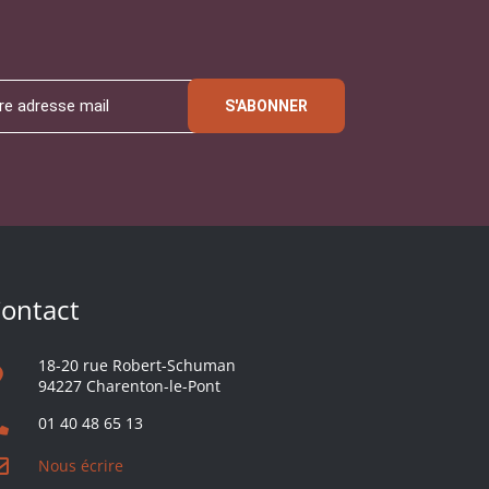
S'ABONNER
ontact
18-20 rue Robert-Schuman
94227 Charenton-le-Pont
01 40 48 65 13
Nous écrire