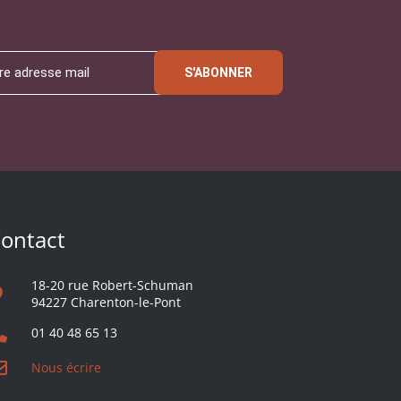
S'ABONNER
ontact
18-20 rue Robert-Schuman
94227 Charenton-le-Pont
01 40 48 65 13
Nous écrire