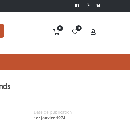
0
0
ands
Date de publication
1er janvier 1974