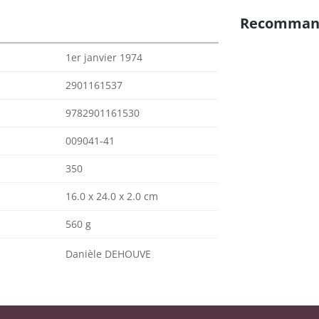
Recomman
1er janvier 1974
2901161537
9782901161530
009041-41
350
16.0 x 24.0 x 2.0 cm
560 g
Danièle DEHOUVE