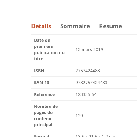
Détails
Sommaire
Résumé
Date de
première
12 mars 2019
publication du
titre
ISBN
2757424483
EAN-13
9782757424483
Référence
123335-54
Nombre de
pages de
129
contenu
principal
Format
13.5 x 21.5 x 1.2 cm