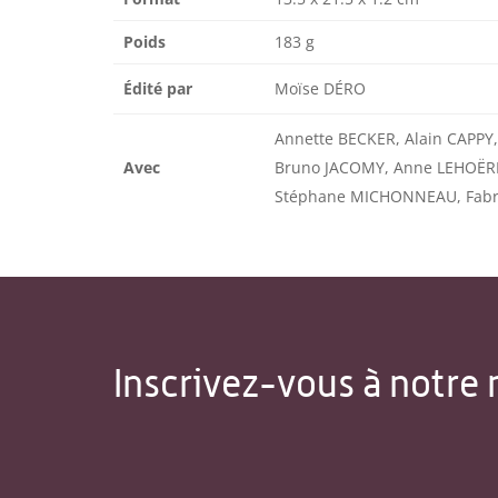
Poids
183 g
Édité par
Moïse DÉRO
Annette BECKER, Alain CAPPY
Avec
Bruno JACOMY, Anne LEHOËRF
Stéphane MICHONNEAU, Fabr
Inscrivez-vous à notre 