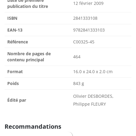
Date de première
12 février 2009
publication du titre
ISBN
2841333108
EAN-13
9782841333103
Référence
C00325-45
Nombre de pages de
464
contenu principal
Format
16.0 x 24.0 x 2.0 cm
Poids
843 g
Olivier DESBORDES,
Édité par
Philippe FLEURY
Recommandations