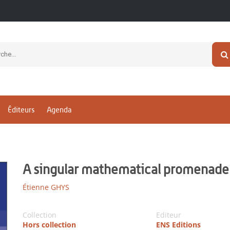
Éditeurs
Agenda
A singular mathematical promenade
Étienne GHYS
Collection
Editeur
Hors collection
ENS Editions