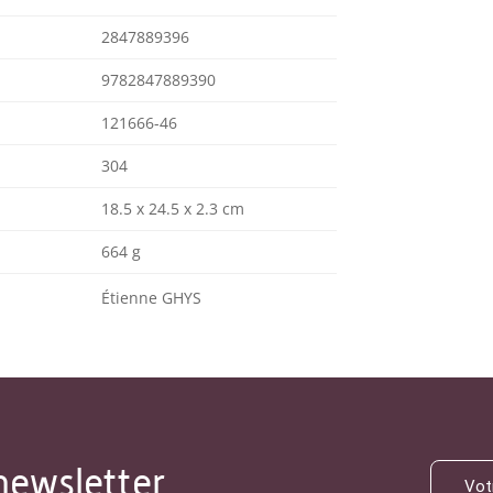
2847889396
9782847889390
121666-46
304
18.5 x 24.5 x 2.3 cm
664 g
Étienne GHYS
newsletter