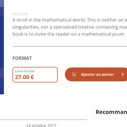
Résumé
A stroll in the mathematical world. This is neither an
singularities, nor a specialized treatise containing m
book is to invite the reader on a mathematical prom
FORMAT
Livre broché
Ajouter au panier
27.00 €
Recomman
24 octobre 2017