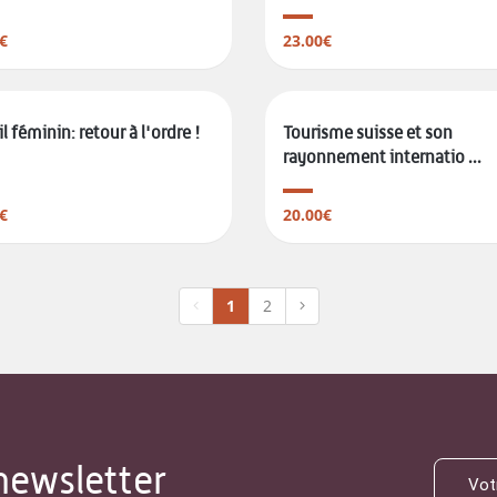
€
23.00€
l féminin: retour à l'ordre !
Tourisme suisse et son
rayonnement internatio ...
€
20.00€
1
2
newsletter