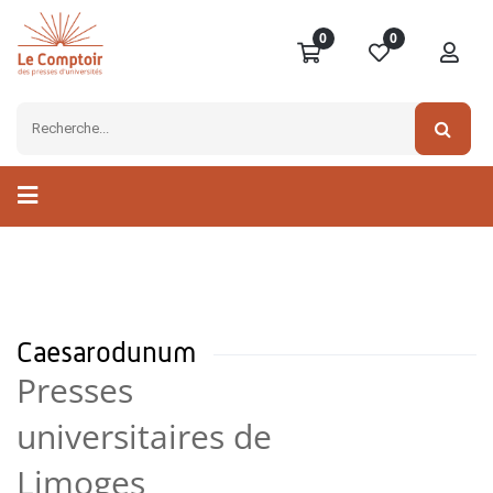
0
0
Caesarodunum
Presses
universitaires de
Limoges