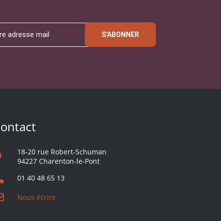
S'ABONNER
ontact
18-20 rue Robert-Schuman
94227 Charenton-le-Pont
01 40 48 65 13
Nous écrire