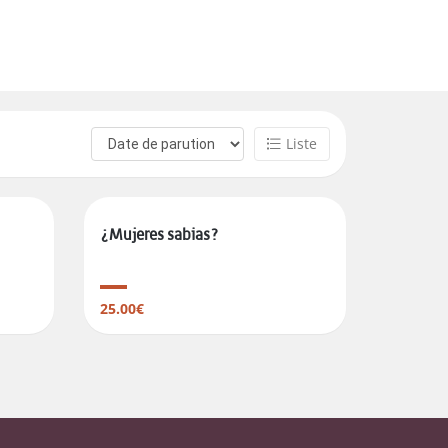
Liste
¿Mujeres sabias?
25.00€