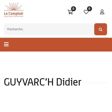
0
0
GUYVARC’H Didier