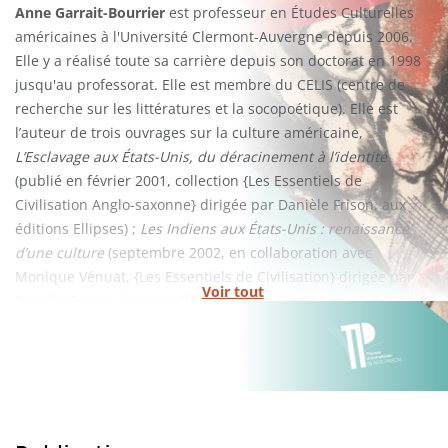
Anne Garrait-Bourrier
est professeur en Études Culturelles
américaines à l'Université Clermont-Auvergne depuis 2006.
Elle y a réalisé toute sa carrière depuis son doctorat en 1998
jusqu'au professorat. Elle est membre du CELIS (centre de
recherche sur les littératures et la socopoétique). Elle est
l’auteur de trois ouvrages sur la culture américaine,
L’Esclavage aux États-Unis, du déracinement à l’identité
(publié en février 2001, collection {Les Essentiels de
Civilisation Anglo-saxonne} dirigée par Danièle Frison, aux
éditions Ellipses) ;
Les Indiens aux États-Unis : renaissance
d’une culture
(septembre 2002, en collaboration avec
Monique Vénuat, {Les Essentiels de Civilisation} dirigée par
Voir tout
Danièle Frison, éditions Ellipses) et
N. Scott
Momaday,
l’homme ours : voix et regard
(collection {Littératures} dirigée
par Alain Montandon, Presses Universitaires Blaise-Pascal,
2005).