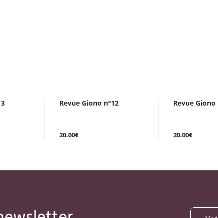
13
Revue Giono n°12
Revue Giono 
20.00€
20.00€
newsletter