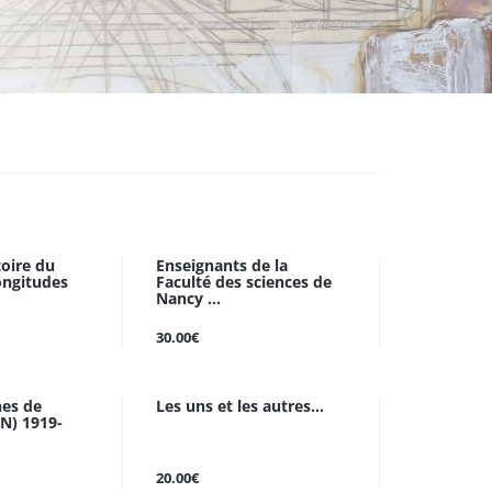
toire du
Enseignants de la
ongitudes
Faculté des sciences de
Nancy ...
30.00€
nes de
Les uns et les autres...
N) 1919-
20.00€