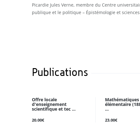
Picardie Jules Verne, membre du Centre universitair
publique et le politique – Épistémologie et science
Publications
Offre locale
Mathématiques à
d'enseignement
élémentaire (188
scientifique et tec ...
...
20.00€
23.00€