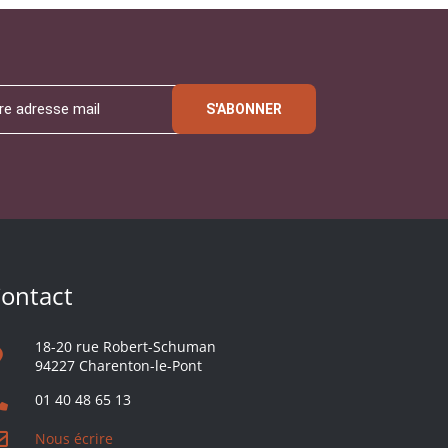
S'ABONNER
ontact
18-20 rue Robert-Schuman
94227 Charenton-le-Pont
01 40 48 65 13
Nous écrire