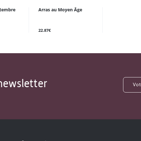
ptembre
Arras au Moyen Âge
22.87€
newsletter