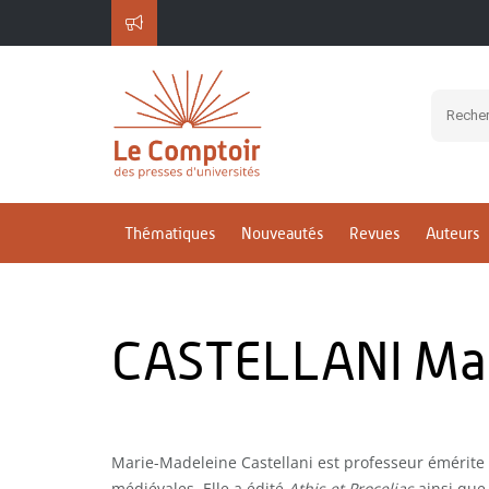
Thématiques
Nouveautés
Revues
Auteurs
CASTELLANI Ma
Marie-Madeleine Castellani est professeur émérite d
médiévales. Elle a édité
Athis et Procelias
ainsi qu