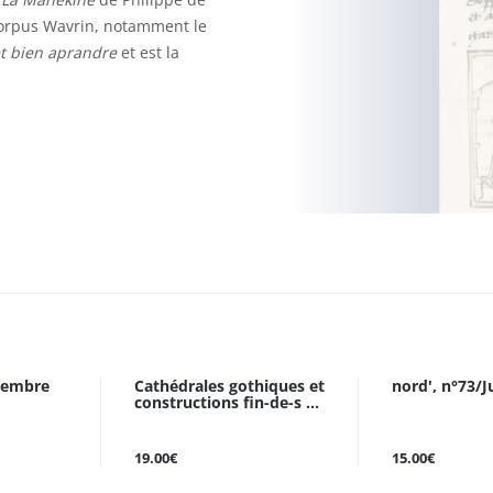
 corpus Wavrin, notamment le
et bien aprandre
et est la
ovembre
Cathédrales gothiques et
nord', n°73/J
constructions fin-de-s ...
19.00€
15.00€