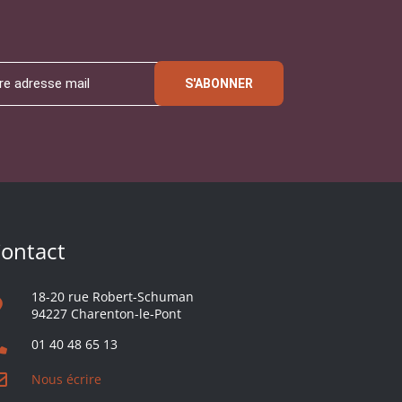
S'ABONNER
ontact
18-20 rue Robert-Schuman
94227 Charenton-le-Pont
01 40 48 65 13
Nous écrire