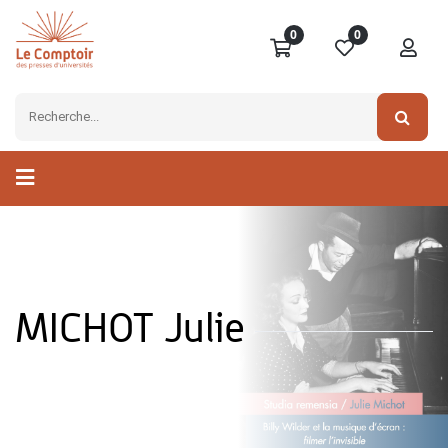
0
0
MICHOT Julie